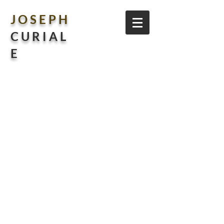
J O S E P H
C U R I A L
E